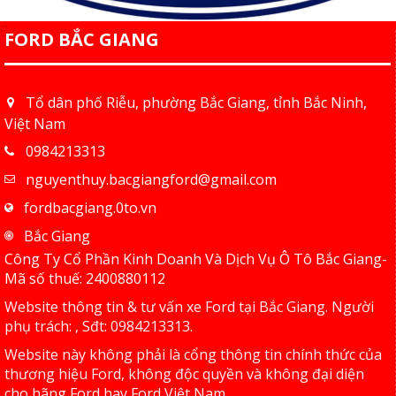
FORD BẮC GIANG
Tổ dân phố Riễu, phường Bắc Giang, tỉnh Bắc Ninh,
Việt Nam
0984213313
nguyenthuy.bacgiangford@gmail.com
fordbacgiang.0to.vn
Bắc Giang
Công Ty Cổ Phần Kinh Doanh Và Dịch Vụ Ô Tô Bắc Giang-
Mã số thuế: 2400880112
Website thông tin & tư vấn xe Ford tại
Bắc Giang
. Người
phụ trách: , Sđt:
0984213313
.
Website này không phải là cổng thông tin chính thức của
thương hiệu Ford, không độc quyền và không đại diện
cho hãng Ford hay Ford Việt Nam