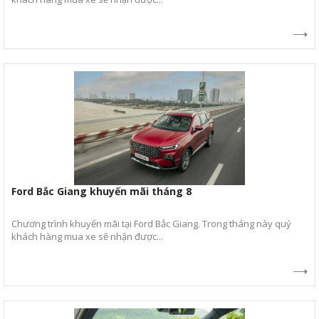
Ford Bắc Giang khuyến mãi tháng 8
Chương trình khuyến mãi tại Ford Bắc Giang. Trong tháng này quý
khách hàng mua xe sẽ nhận được...