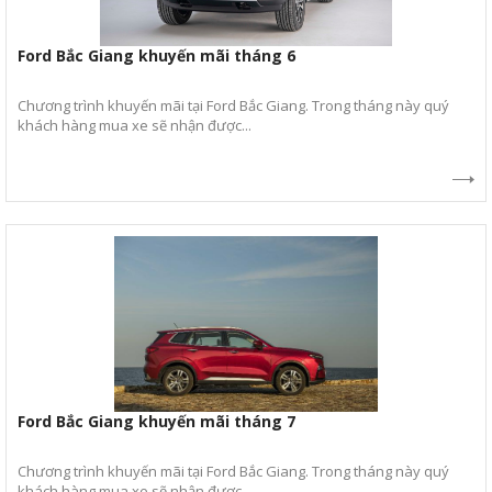
Ford Bắc Giang khuyến mãi tháng 6
Chương trình khuyến mãi tại Ford Bắc Giang. Trong tháng này quý
khách hàng mua xe sẽ nhận được...
Ford Bắc Giang khuyến mãi tháng 7
Chương trình khuyến mãi tại Ford Bắc Giang. Trong tháng này quý
khách hàng mua xe sẽ nhận được...