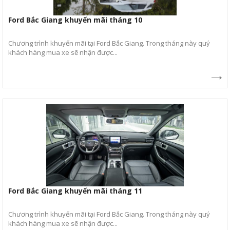
Ford Bắc Giang khuyến mãi tháng 10
Chương trình khuyến mãi tại Ford Bắc Giang. Trong tháng này quý
khách hàng mua xe sẽ nhận được...
Ford Bắc Giang khuyến mãi tháng 11
Chương trình khuyến mãi tại Ford Bắc Giang. Trong tháng này quý
khách hàng mua xe sẽ nhận được...