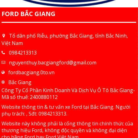
FORD BẮC GIANG
Tổ dân phố Riễu, phường Bắc Giang, tỉnh Bắc Ninh,
Việt Nam
0984213313
nguyenthuy.bacgiangford@gmail.com
fordbacgiang.0to.vn
Bắc Giang
Công Ty Cổ Phần Kinh Doanh Và Dịch Vụ Ô Tô Bắc Giang-
Mã số thuế: 2400880112
Website thông tin & tư vấn xe Ford tại
Bắc Giang
. Người
phụ trách: , Sđt:
0984213313
.
Website này không phải là cổng thông tin chính thức của
thương hiệu Ford, không độc quyền và không đại diện
cho hãng Ford hay Ford Việt Nam