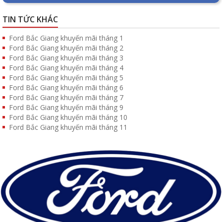
TIN TỨC KHÁC
Ford Bắc Giang khuyến mãi tháng 1
Ford Bắc Giang khuyến mãi tháng 2
Ford Bắc Giang khuyến mãi tháng 3
Ford Bắc Giang khuyến mãi tháng 4
Ford Bắc Giang khuyến mãi tháng 5
Ford Bắc Giang khuyến mãi tháng 6
Ford Bắc Giang khuyến mãi tháng 7
Ford Bắc Giang khuyến mãi tháng 9
Ford Bắc Giang khuyến mãi tháng 10
Ford Bắc Giang khuyến mãi tháng 11